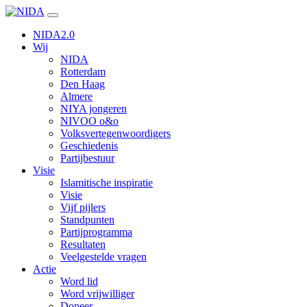
Ga
naar
NIDA2.0
inhoud
Wij
NIDA
Rotterdam
Den Haag
Almere
NIYA jongeren
NIVOO o&o
Volksvertegenwoordigers
Geschiedenis
Partijbestuur
Visie
Islamitische inspiratie
Visie
Vijf pijlers
Standpunten
Partijprogramma
Resultaten
Veelgestelde vragen
Actie
Word lid
Word vrijwilliger
Doneer