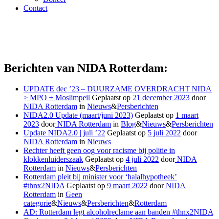
Contact
Berichten van NIDA Rotterdam:
UPDATE dec ’23 – DUURZAME OVERDRACHT NIDA
> MPO + Moslimpeil
Geplaatst op
21 december 2023
door
NIDA Rotterdam
in
Nieuws
&
Persberichten
NIDA2.0 Update (maart/juni 2023)
Geplaatst op
1 maart
2023
door
NIDA Rotterdam
in
Blog
&
Nieuws
&
Persberichten
Update NIDA2.0 | juli ’22
Geplaatst op
5 juli 2022
door
NIDA Rotterdam
in
Nieuws
Rechter heeft geen oog voor racisme bij politie in
klokkenluiderszaak
Geplaatst op
4 juli 2022
door
NIDA
Rotterdam
in
Nieuws
&
Persberichten
Rotterdam pleit bij minister voor ‘halalhypotheek’
#thnx2NIDA
Geplaatst op
9 maart 2022
door
NIDA
Rotterdam
in
Geen
categorie
&
Nieuws
&
Persberichten
&
Rotterdam
AD: Rotterdam legt alcoholreclame aan banden #thnx2NIDA