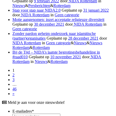
Geplaatst op
9 februari 2022
door
NIDA Rotterdam
in
Nieuws
&
Persberichten
&
Rotterdam
Stap voor stap naar NIDA2.0
Geplaatst op
31 januari 2022
door
NIDA Rotterdam
in
Geen categorie
Motie aangenomen: inzet acceptatie religieuze diversiteit
Geplaatst op
30 december 2021
door
NIDA Rotterdam
in
Geen categorie
Zonder pardon geheim onderzoek naar islamitische
(partner)organisaties
Geplaatst op
28 december 2021
door
NIDA Rotterdam
in
Geen categorie
&
Nieuws
&
Nieuws
Rotterdam
&
Rotterdam
Bij de Tijd – NIDA’s laatste begrotingsbehandeling in
#raad010
Geplaatst op
10 november 2021
door
NIDA
Rotterdam
in
Nieuws
&
Rotterdam
1
2
3
…
46
»
Meld je aan voor onze nieuwsbrief
E-mailadres
*