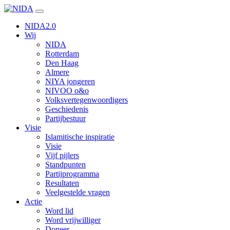
Ga
naar
NIDA2.0
inhoud
Wij
NIDA
Rotterdam
Den Haag
Almere
NIYA jongeren
NIVOO o&o
Volksvertegenwoordigers
Geschiedenis
Partijbestuur
Visie
Islamitische inspiratie
Visie
Vijf pijlers
Standpunten
Partijprogramma
Resultaten
Veelgestelde vragen
Actie
Word lid
Word vrijwilliger
Doneer