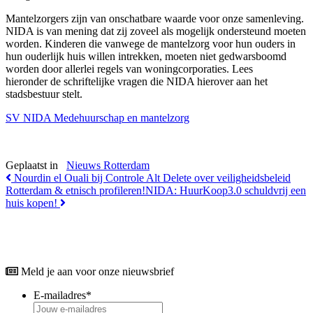
Mantelzorgers zijn van onschatbare waarde voor onze samenleving.
NIDA is van mening dat zij zoveel als mogelijk ondersteund moeten
worden. Kinderen die vanwege de mantelzorg voor hun ouders in
hun ouderlijk huis willen intrekken, moeten niet gedwarsboomd
worden door allerlei regels van woningcorporaties. Lees
hieronder de schriftelijke vragen die NIDA hierover aan het
stadsbestuur stelt.
SV NIDA Medehuurschap en mantelzorg
Geplaatst in
Nieuws Rotterdam
Bericht
Nourdin el Ouali bij Controle Alt Delete over veiligheidsbeleid
Rotterdam & etnisch profileren!
NIDA: HuurKoop3.0 schuldvrij een
Navigatie
huis kopen!
Meld je aan voor onze nieuwsbrief
E-mailadres
*