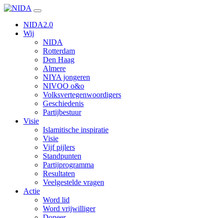
Ga
naar
NIDA2.0
inhoud
Wij
NIDA
Rotterdam
Den Haag
Almere
NIYA jongeren
NIVOO o&o
Volksvertegenwoordigers
Geschiedenis
Partijbestuur
Visie
Islamitische inspiratie
Visie
Vijf pijlers
Standpunten
Partijprogramma
Resultaten
Veelgestelde vragen
Actie
Word lid
Word vrijwilliger
Doneer