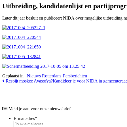
Uitbreiding, kandidatenlijst en partijpro
Later dit jaar besluit en publiceert NIDA over mogelijke uitbreiding
Geplaatst in
Nieuws Rotterdam
Persberichten
Bericht
Respijt moskee Ayasofya?
Kandideer je voor NIDA in gemeenteraa
Navigatie
Meld je aan voor onze nieuwsbrief
E-mailadres
*