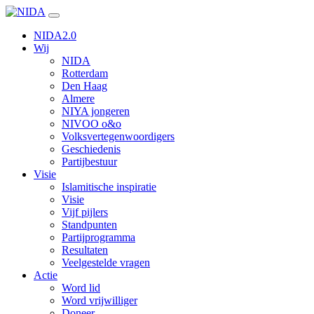
Ga
naar
NIDA2.0
inhoud
Wij
NIDA
Rotterdam
Den Haag
Almere
NIYA jongeren
NIVOO o&o
Volksvertegenwoordigers
Geschiedenis
Partijbestuur
Visie
Islamitische inspiratie
Visie
Vijf pijlers
Standpunten
Partijprogramma
Resultaten
Veelgestelde vragen
Actie
Word lid
Word vrijwilliger
Doneer