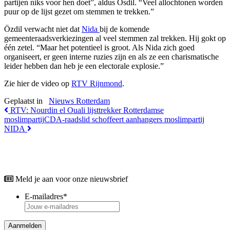
partijen niks voor hen doet”, aldus Ösdil. “Veel allochtonen worden
puur op de lijst gezet om stemmen te trekken.”
Özdil verwacht niet dat
Nida
bij de komende
gemeenteraadsverkiezingen al veel stemmen zal trekken. Hij gokt op
één zetel. “Maar het potentieel is groot. Als Nida zich goed
organiseert, er geen interne ruzies zijn en als ze een charismatische
leider hebben dan heb je een electorale explosie.”
Zie hier de video op
RTV Rijnmond
.
Geplaatst in
Nieuws Rotterdam
Bericht
RTV: Nourdin el Ouali lijsttrekker Rotterdamse
moslimpartij
CDA-raadslid schoffeert aanhangers moslimpartij
Navigatie
NIDA
Meld je aan voor onze nieuwsbrief
E-mailadres
*